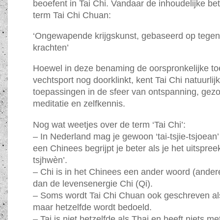
beoefent in Tai Chi. Vandaar de inhoudelijke be
term Tai Chi Chuan:
‘Ongewapende krijgskunst, gebaseerd op tegen
krachten’
Hoewel in deze benaming de oorspronkelijke to
vechtsport nog doorklinkt, kent Tai Chi natuurlij
toepassingen in de sfeer van ontspanning, gez
meditatie en zelfkennis.
Nog wat weetjes over de term ‘Tai Chi’:
– In Nederland mag je gewoon ‘tai-tsjie-tsjoean
een Chinees begrijpt je beter als je het uitspreekt
tsjhwèn’.
– Chi is in het Chinees een ander woord (ander
dan de levensenergie Chi (Qi).
– Soms wordt Tai Chi Chuan ook geschreven als
maar hetzelfde wordt bedoeld.
– Tai is niet hetzelfde als Thai en heeft niets me