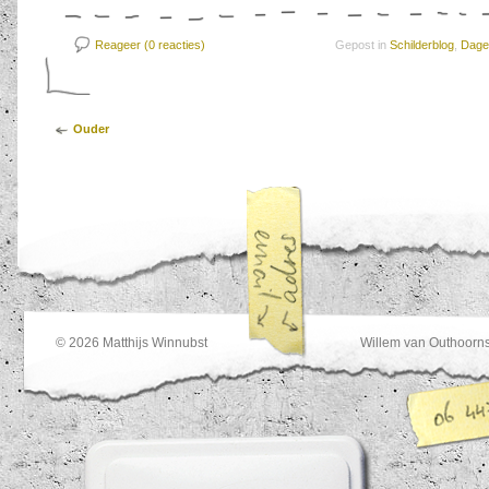
Reageer (0
reacties)
Gepost in
Schilderblog
,
Dagel
Ouder
© 2026
Matthijs Winnubst
Willem van Outhoorns