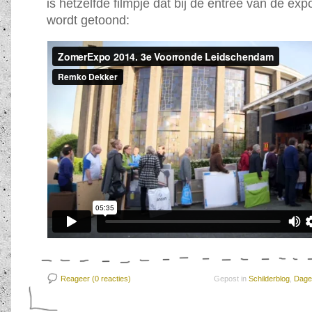
is hetzelfde filmpje dat bij de entree van de exp
wordt getoond:
Reageer (0
reacties)
Gepost in
Schilderblog
,
Dagel