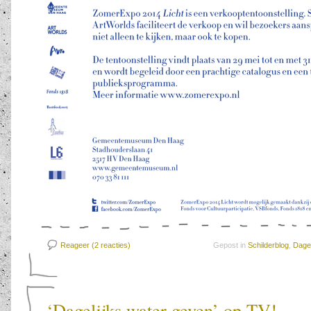
Reageer (2
reacties)
Gepost in
Schilderblog
,
Dagel
‘Dagelijks water geven’ op TV!