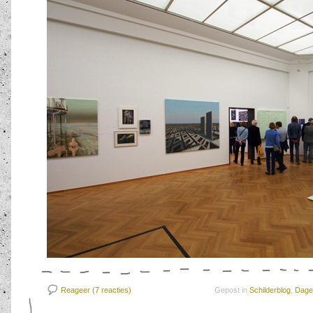
Reageer (7
reacties)
Gepost in
Schilderblog
,
Dagel