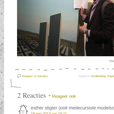
Hoe
Reageer (2
reacties)
Gepost in
Schilderblog
,
Dagel
2
Reacties
Reageer ook
esther stigter (ooit medecursiste models
18 mei 2014 om 19:11