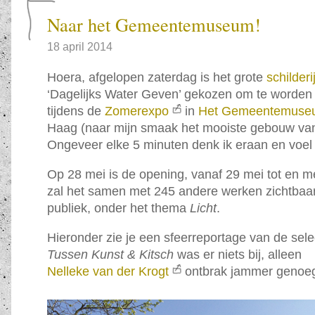
Naar het Gemeentemuseum!
18 april 2014
Hoera, afgelopen zaterdag is het grote
schilderi
‘Dagelijks Water Geven’ gekozen om te worde
tijdens de
Zomerexpo
in
Het Gemeentemuse
Haag (naar mijn smaak het mooiste gebouw va
Ongeveer elke 5 minuten denk ik eraan en voel i
Op 28 mei is de opening, vanaf 29 mei tot en m
zal het samen met 245 andere werken zichtbaar
publiek, onder het thema
Licht
.
Hieronder zie je een sfeerreportage van de sele
Tussen Kunst & Kitsch
was er niets bij, alleen
Nelleke van der Krogt
ontbrak jammer genoe