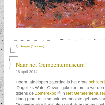
Reageer (0
reacties)
Naar het Gemeentemuseum!
18 april 2014
Hoera, afgelopen zaterdag is het grote
schilderi
‘Dagelijks Water Geven’ gekozen om te worde
tijdens de
Zomerexpo
in
Het Gemeentemuse
Haag (naar mijn smaak het mooiste gebouw va
Ongeveer elke 5 minuten denk ik eraan en voel i