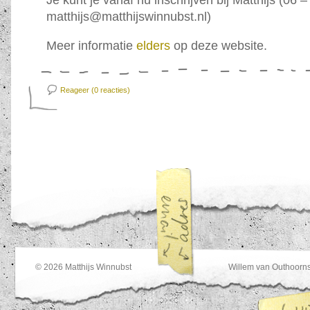
Je kunt je vanaf nu inschrijven bij Matthijs (06 
matthijs@matthijswinnubst.nl)
Meer informatie
elders
op deze website.
Reageer (0
reacties)
© 2026
Matthijs Winnubst
Willem van Outhoorns