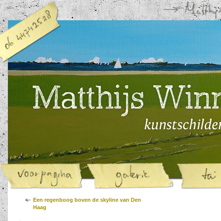
Een regenboog boven de skyline van Den
Haag