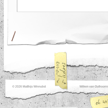
© 2026
Matthijs Winnubst
Willem van Outhoorns