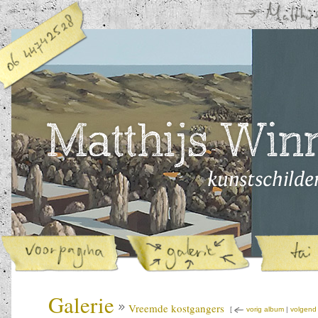
Galerie
Vreemde kostgangers
[
vorig album
|
volgend