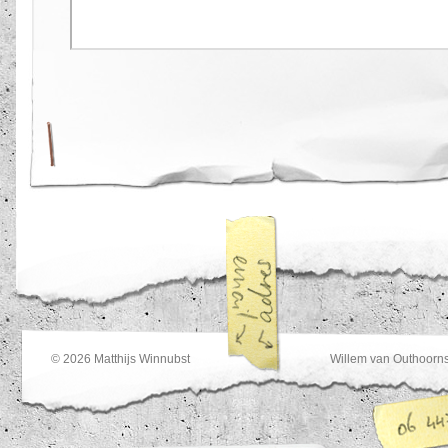
© 2026
Matthijs Winnubst
Willem van Outhoorns