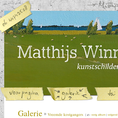
Galerie
Vreemde kostgangers
[
vorig album
|
volgend