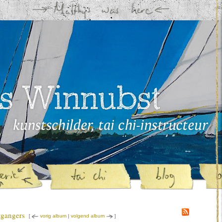
tgangers
[
vorig album
|
volgend album
]