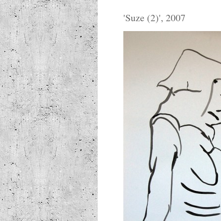
'
Suze (2)
', 2007