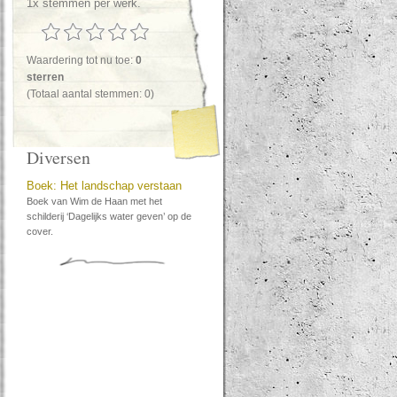
1x stemmen per werk.
Waardering tot nu toe:
0
sterren
(Totaal aantal stemmen: 0)
Diversen
Boek: Het landschap verstaan
Boek van Wim de Haan met het
schilderij ‘Dagelijks water geven’ op de
cover.