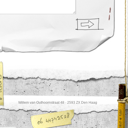
Willem van Outhoornstraat 48 · 2593 ZX Den Haag