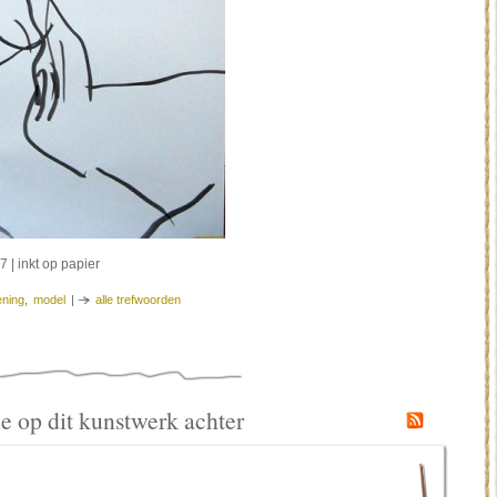
7 | inkt op papier
ening
,
model
|
alle trefwoorden
tie op dit kunstwerk achter