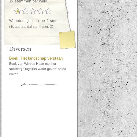
1x stemmen per werk.
Waardering tot nu toe:
1 ster
(Totaal aantal stemmen: 2)
Diversen
Boek: Het landschap verstaan
Boek van Wim de Haan met het
schilderij ‘Dagelijks water geven’ op de
cover.