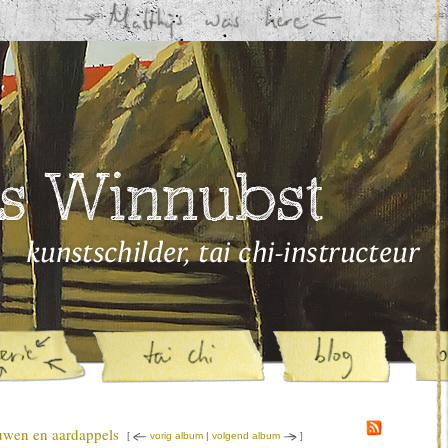
wen en aardappels
[
vorig album
|
volgend album
]