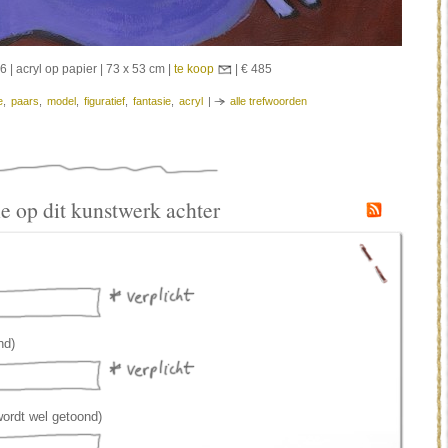
6 | acryl op papier | 73 x 53 cm |
te koop
| € 485
e
,
paars
,
model
,
figuratief
,
fantasie
,
acryl
|
alle trefwoorden
tie op dit kunstwerk achter
nd)
wordt wel getoond)