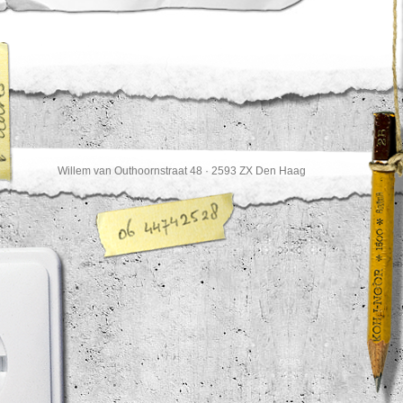
Willem van Outhoornstraat 48 · 2593 ZX Den Haag