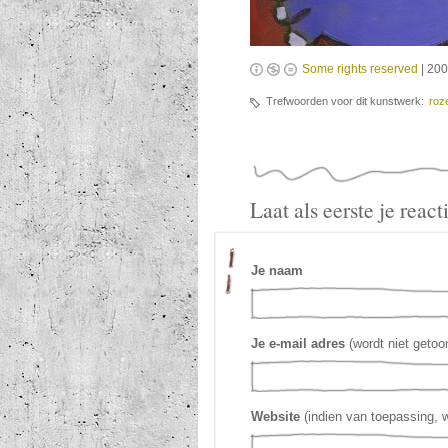
Some rights reserved
| 200
Trefwoorden voor dit kunstwerk:
roz
Laat als eerste je reac
Je naam
Je e-mail adres
(wordt niet getoo
Website
(indien van toepassing, 