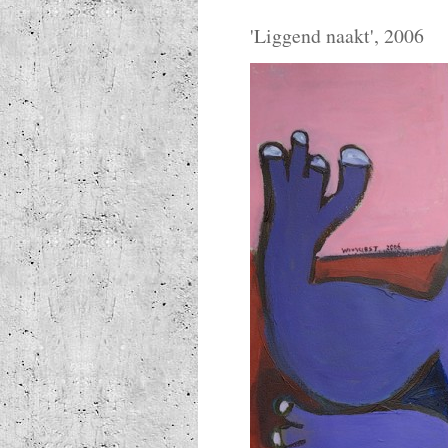
'
Liggend naakt
', 2006