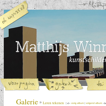
Galerie
Leren tekenen
[
vorig album
|
volgend album