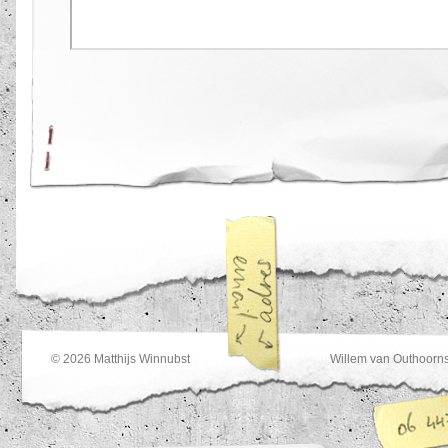
© 2026
Matthijs Winnubst
Willem van Outhoorns