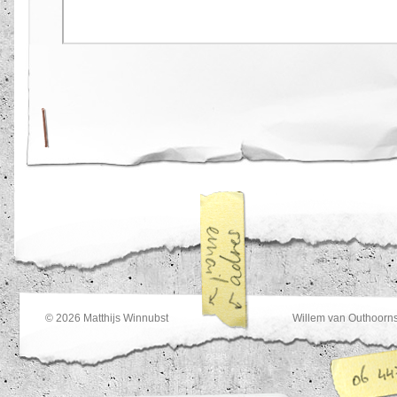
© 2026
Matthijs Winnubst
Willem van Outhoorns