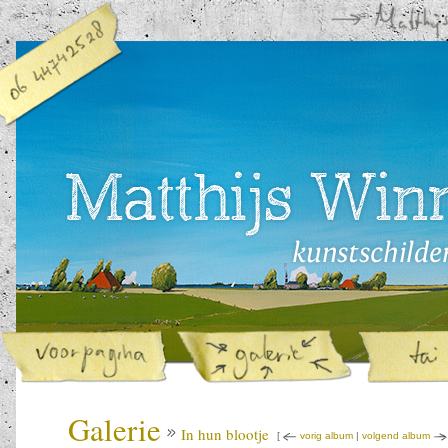
Galerie
In hun blootje
[
vorig album
|
volgend album