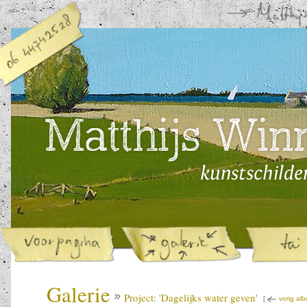
Galerie
Project: 'Dagelijks water geven'
[
vorig al